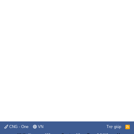
CNG - One
VN
Trợ giúp
R
S