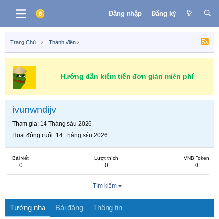
Đăng nhập
Đăng ký
Trang Chủ
Thành Viên
Hướng dẫn kiếm tiền đơn giản miễn phí
ivunwndijv
Tham gia
14 Tháng sáu 2026
Hoạt động cuối
14 Tháng sáu 2026
Bài viết
Lượt thích
VNB Token
0
0
0
Tìm kiếm
Tường nhà
Bài đăng
Thông tin