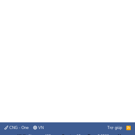
CNG - One
VN
Trợ giúp
R
S