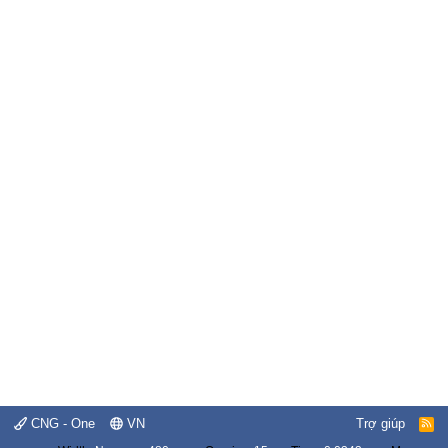
CNG - One
VN
Trợ giúp
R
S