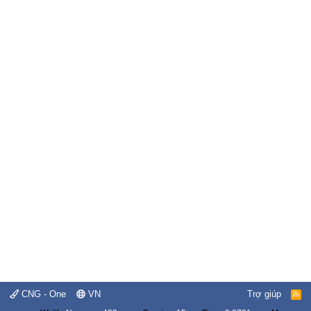
CNG - One
VN
Trợ giúp
R
S