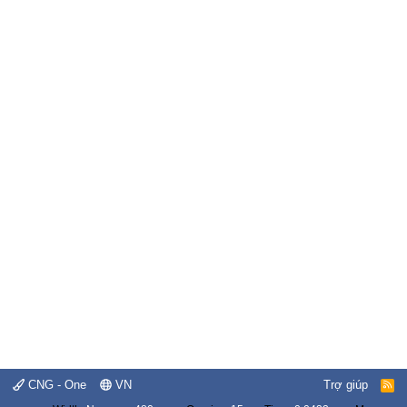
CNG - One
VN
Trợ giúp
R
S