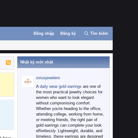
Đăng nhập
Đăng ký
Tìm kiếm
Nhật ký mới nhất
siriusjewelers
Binance
MEXC
A
daily wear gold earrings
are one of
the most practical jewelry choices for
women who want to look elegant
without compromising comfort.
Whether you're heading to the office,
attending college, working from home,
or meeting friends, the right pair of
gold earrings can complete your look
effortlessly. Lightweight, durable, and
timeless, these earrings are designed
B Token