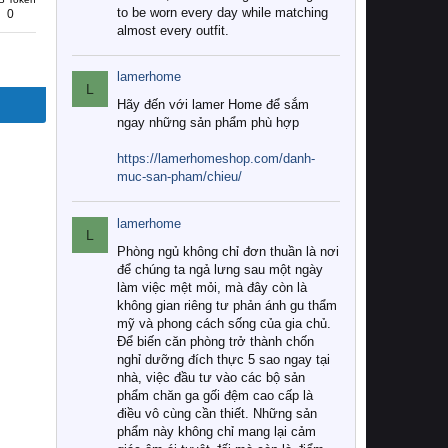
to be worn every day while matching
0
almost every outfit.
lamerhome
L
Hãy đến với lamer Home để sắm
ngay những sản phẩm phù hợp
https://lamerhomeshop.com/danh-
muc-san-pham/chieu/
lamerhome
L
Phòng ngủ không chỉ đơn thuần là nơi
để chúng ta ngả lưng sau một ngày
làm việc mệt mỏi, mà đây còn là
không gian riêng tư phản ánh gu thẩm
mỹ và phong cách sống của gia chủ.
Để biến căn phòng trở thành chốn
nghỉ dưỡng đích thực 5 sao ngay tại
nhà, việc đầu tư vào các bộ sản
phẩm chăn ga gối đệm cao cấp là
điều vô cùng cần thiết. Những sản
phẩm này không chỉ mang lại cảm