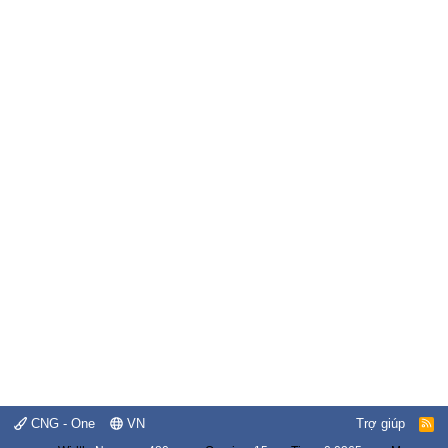
CNG - One
VN
Trợ giúp
R
S