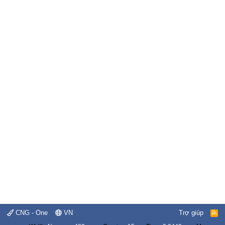
CNG - One
VN
Trợ giúp
R
S