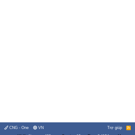
CNG - One
VN
Trợ giúp
R
S