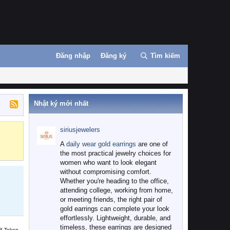
Đăng nhập
Đăng ký
Tìm kiếm
Nhật ký mới nhất
siriusjewelers
Binance
MEXC
A
daily wear gold earrings
are one of
the most practical jewelry choices for
women who want to look elegant
without compromising comfort.
Whether you're heading to the office,
attending college, working from home,
or meeting friends, the right pair of
gold earrings can complete your look
effortlessly. Lightweight, durable, and
timeless, these earrings are designed
B Token