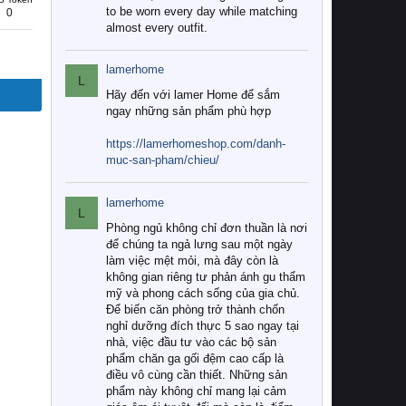
to be worn every day while matching
0
almost every outfit.
lamerhome
L
Hãy đến với lamer Home để sắm
ngay những sản phẩm phù hợp
https://lamerhomeshop.com/danh-
muc-san-pham/chieu/
lamerhome
L
Phòng ngủ không chỉ đơn thuần là nơi
để chúng ta ngả lưng sau một ngày
làm việc mệt mỏi, mà đây còn là
không gian riêng tư phản ánh gu thẩm
mỹ và phong cách sống của gia chủ.
Để biến căn phòng trở thành chốn
nghỉ dưỡng đích thực 5 sao ngay tại
nhà, việc đầu tư vào các bộ sản
phẩm chăn ga gối đệm cao cấp là
điều vô cùng cần thiết. Những sản
phẩm này không chỉ mang lại cảm