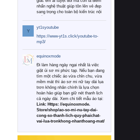
giác êm ái tuyệt đối mà còn là điểm
nhấn nghệ thuật giúp tôn lên vẻ đẹp
sang trọng cho toàn bộ kiến trúc nội
thất.
yt1syoutube
Tuy nhiên, giữa thị trường đa dạng
Y
với vô vàn thương hiệu và mẫu mã
https://www-yt1s.click/youtube-to-
như hiện nay, làm thế nào để chọn
mp3/
được những bộ chăn ga gối đệm cao
cấp thực sự chất lượng, phù hợp với
equinoxmode
khí hậu và nhu cầu sử dụng của gia
đình? Hãy cùng chúng tôi đi tìm lời
Đi làm hàng ngày ngại nhất là việc
giải đáp chi tiết qua bài viết dưới đây.
giặt ủi sơ mi phức tạp. Nếu bạn đang
tìm một chiếc áo vừa chỉn chu, vừa
1. Tại sao các gia đình hiện đại lại ưa
mềm mát thì áo sơ mi nữ tay dài lụa
chuộng chăn ga gối đệm cao cấp?
trơn không nhăn chính là lựa chọn
hoàn hảo giúp bạn giữ nét thanh lịch
Khác với các dòng sản phẩm thông
cả ngày dài. Xem chi tiết mẫu áo tại:
thường, những bộ chăn ga gối đệm
Link: Https: //equinoxmode.
cao cấp trải qua quy trình sản xuất
Store/shop/ao-so-mi-nu-tay-dai-
nghiêm ngặt từ khâu chọn lọc nguyên
cong-so-thanh-lich-quy-phaichat-
liệu tự nhiên đến công nghệ dệt
vai-lua-tronkhong-nhanthoang-mat/
nhuộm hiện đại không chứa hóa chất
độc hại. Khi sử dụng dòng sản phẩm
này, bạn sẽ cảm nhận rõ rệt sự khác