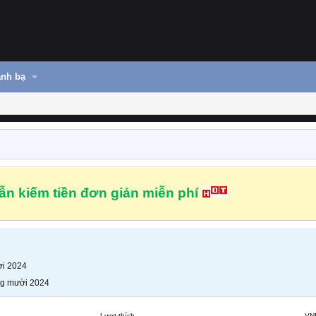
nh bạ
n kiếm tiền đơn giản miễn phí
i 2024
g mười 2024
Lượt thích
VN