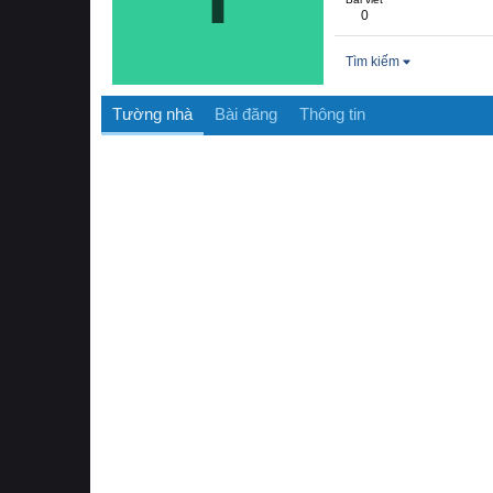
0
Tìm kiếm
Tường nhà
Bài đăng
Thông tin