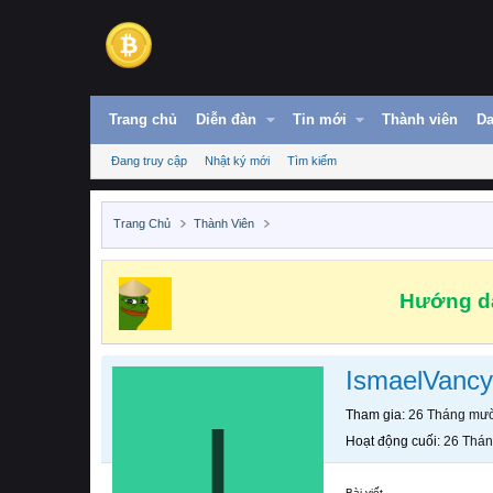
Trang chủ
Diễn đàn
Tin mới
Thành viên
Da
Đang truy cập
Nhật ký mới
Tìm kiếm
Trang Chủ
Thành Viên
Hướng dẫ
IsmaelVancy
I
Tham gia
26 Tháng mườ
Hoạt động cuối
26 Thán
Bài viết