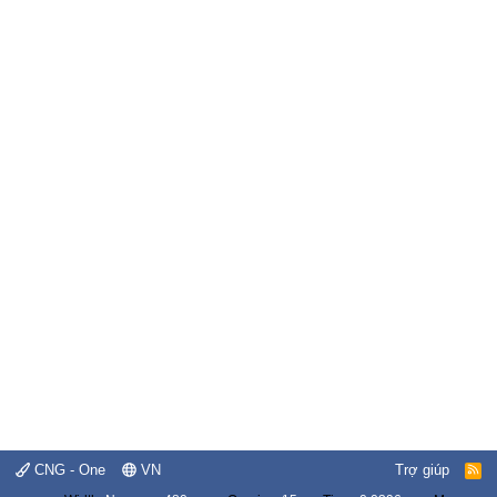
CNG - One
VN
Trợ giúp
R
S