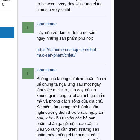
to be worn every day while matching
0
almost every outfit.
lamerhome
L
Hãy đến với lamer Home để sắm
ngay những sản phẩm phù hợp
https://lamerhomeshop.com/danh-
muc-san-pham/chieu/
lamerhome
L
Phòng ngủ không chỉ đơn thuần là nơi
để chúng ta ngả lưng sau một ngày
làm việc mệt mỏi, mà đây còn là
không gian riêng tư phản ánh gu thẩm
mỹ và phong cách sống của gia chủ.
Để biến căn phòng trở thành chốn
nghỉ dưỡng đích thực 5 sao ngay tại
nhà, việc đầu tư vào các bộ sản
phẩm chăn ga gối đệm cao cấp là
điều vô cùng cần thiết. Những sản
phẩm này không chỉ mang lại cảm