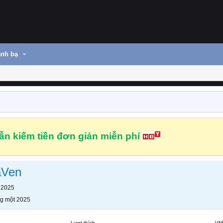
nh bạ
n kiếm tiền đơn giản miễn phí
aVen
 2025
g một 2025
Lượt thích
VN