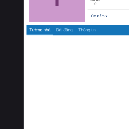
0
Tìm kiếm
Tường nhà
Bài đăng
Thông tin