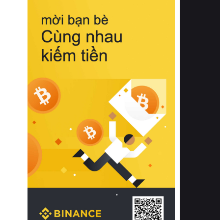
biệt từ bề mặt vải mềm mịn, khả năng
thoáng khí tuyệt vời cho đến độ đàn
hồi chuẩn xác của phần đệm nâng đỡ
cột sống.
Bên cạnh đó, việc lựa chọn các dòng
sản phẩm đạt chuẩn chất lượng quốc
tế còn giúp ngăn ngừa tình trạng kích
ứng da, hạn chế sự phát triển của vi
khuẩn và nấm mốc trong điều kiện
thời tiết nóng ẩm. Bạn có thể tìm hiểu
thêm các nghiên cứu khoa học về tác
động của giấc ngủ và môi trường
phòng ngủ đối với sức khỏe con
người tại Sleep Foundation (External
Link) để có cái nhìn toàn diện hơn.
2. Các tiêu chí vàng khi lựa chọn
chăn ga gối đệm cao cấp cho phòng
ngủ
Để sở hữu một bộ chăn ga gối đệm
cao cấp hoàn hảo cả về thẩm mỹ lẫn
công năng, người tiêu dùng cần cân
nhắc kỹ lưỡng các tiêu chí quan trọng