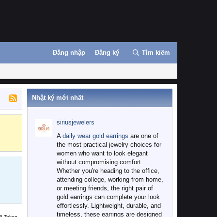
Đăng nhập
Đăng ký
Tìm kiếm
Nhật ký mới nhất
siriusjewelers
Binance
MEXC
A
daily wear gold earrings
are one of
the most practical jewelry choices for
women who want to look elegant
without compromising comfort.
Whether you're heading to the office,
attending college, working from home,
or meeting friends, the right pair of
gold earrings can complete your look
effortlessly. Lightweight, durable, and
timeless, these earrings are designed
B Token