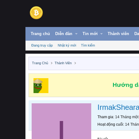
Trang chủ
Diễn đàn
Tin mới
Thành viên
Da
Đang truy cập
Nhật ký mới
Tìm kiếm
Trang Chủ
Thành Viên
Hướng dẫ
IrmakShear
I
Tham gia
14 Tháng một
Hoạt động cuối
14 Thán
Bài viết