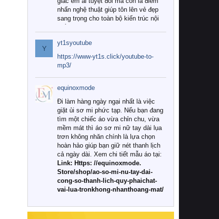
giác êm ái tuyệt đối mà còn là điểm
nhấn nghệ thuật giúp tôn lên vẻ đẹp
sang trọng cho toàn bộ kiến trúc nội
thất.
yt1syoutube
Tuy nhiên, giữa thị trường đa dạng
Y
với vô vàn thương hiệu và mẫu mã
https://www-yt1s.click/youtube-to-
như hiện nay, làm thế nào để chọn
mp3/
được những bộ chăn ga gối đệm cao
cấp thực sự chất lượng, phù hợp với
equinoxmode
khí hậu và nhu cầu sử dụng của gia
đình? Hãy cùng chúng tôi đi tìm lời
Đi làm hàng ngày ngại nhất là việc
giải đáp chi tiết qua bài viết dưới đây.
giặt ủi sơ mi phức tạp. Nếu bạn đang
tìm một chiếc áo vừa chỉn chu, vừa
1. Tại sao các gia đình hiện đại lại ưa
mềm mát thì áo sơ mi nữ tay dài lụa
chuộng chăn ga gối đệm cao cấp?
trơn không nhăn chính là lựa chọn
hoàn hảo giúp bạn giữ nét thanh lịch
Khác với các dòng sản phẩm thông
cả ngày dài. Xem chi tiết mẫu áo tại:
thường, những bộ chăn ga gối đệm
Link: Https: //equinoxmode.
cao cấp trải qua quy trình sản xuất
Store/shop/ao-so-mi-nu-tay-dai-
nghiêm ngặt từ khâu chọn lọc nguyên
cong-so-thanh-lich-quy-phaichat-
liệu tự nhiên đến công nghệ dệt
vai-lua-tronkhong-nhanthoang-mat/
nhuộm hiện đại không chứa hóa chất
độc hại. Khi sử dụng dòng sản phẩm
này, bạn sẽ cảm nhận rõ rệt sự khác