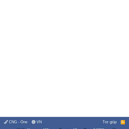
CNG - One
VN
Trợ giúp
R
S