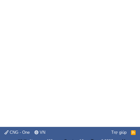
CNG - One
VN
Trợ giúp
R
S