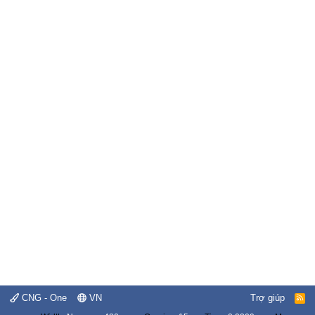
CNG - One
VN
Trợ giúp
R
S