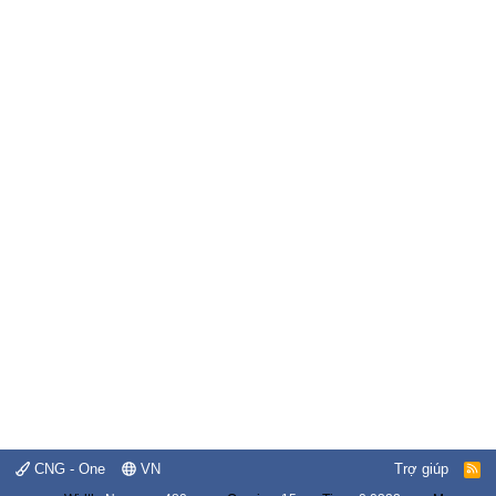
CNG - One
VN
Trợ giúp
R
S