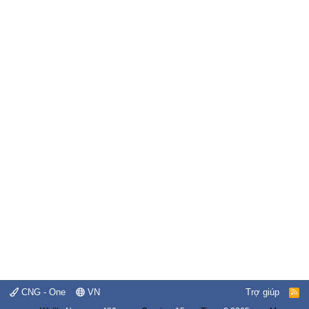
CNG - One
VN
Trợ giúp
R
S