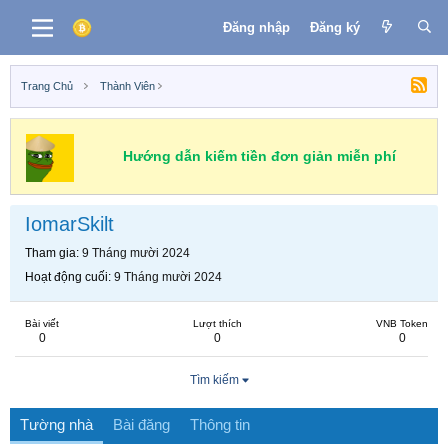
Đăng nhập
Đăng ký
Trang Chủ
Thành Viên
Hướng dẫn kiếm tiền đơn giản miễn phí
IomarSkilt
Tham gia
9 Tháng mười 2024
Hoạt động cuối
9 Tháng mười 2024
Bài viết
Lượt thích
VNB Token
0
0
0
Tìm kiếm
Tường nhà
Bài đăng
Thông tin