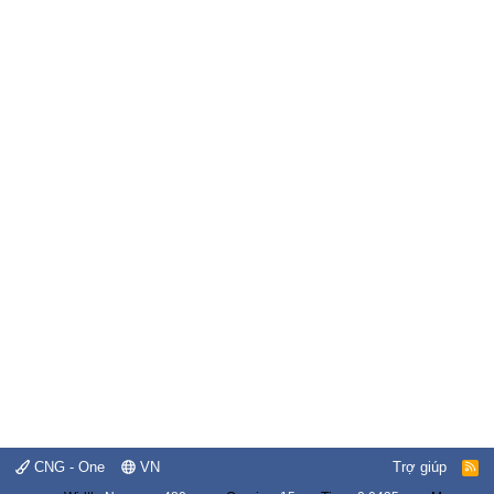
CNG - One
VN
Trợ giúp
R
S