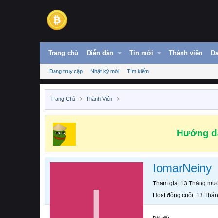
Trang chủ
Diễn đàn
Tin mới
Thành viên
Da
Đang truy cập
Nhật ký mới
Tìm kiếm
Trang Chủ
Thành Viên
Hướng dẫ
IomarNeiny
I
Tham gia
13 Tháng mườ
Hoạt động cuối
13 Thán
Bài viết