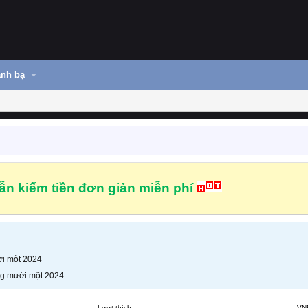
nh bạ
n kiếm tiền đơn giản miễn phí
i một 2024
g mười một 2024
Lượt thích
VN