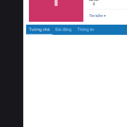
0
Tìm kiếm
Tường nhà
Bài đăng
Thông tin