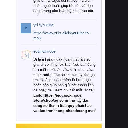
giác êm ái tuyệt đối mà còn là điểm
nhấn nghệ thuật giúp tôn lên vẻ đẹp
sang trọng cho toàn bộ kiến trúc nội
thất.
yt1syoutube
Tuy nhiên, giữa thị trường đa dạng
Y
với vô vàn thương hiệu và mẫu mã
https://www-yt1s.click/youtube-to-
như hiện nay, làm thế nào để chọn
mp3/
được những bộ chăn ga gối đệm cao
cấp thực sự chất lượng, phù hợp với
equinoxmode
khí hậu và nhu cầu sử dụng của gia
đình? Hãy cùng chúng tôi đi tìm lời
Đi làm hàng ngày ngại nhất là việc
giải đáp chi tiết qua bài viết dưới đây.
giặt ủi sơ mi phức tạp. Nếu bạn đang
tìm một chiếc áo vừa chỉn chu, vừa
1. Tại sao các gia đình hiện đại lại ưa
mềm mát thì áo sơ mi nữ tay dài lụa
chuộng chăn ga gối đệm cao cấp?
trơn không nhăn chính là lựa chọn
hoàn hảo giúp bạn giữ nét thanh lịch
Khác với các dòng sản phẩm thông
cả ngày dài. Xem chi tiết mẫu áo tại:
thường, những bộ chăn ga gối đệm
Link: Https: //equinoxmode.
cao cấp trải qua quy trình sản xuất
Store/shop/ao-so-mi-nu-tay-dai-
nghiêm ngặt từ khâu chọn lọc nguyên
cong-so-thanh-lich-quy-phaichat-
liệu tự nhiên đến công nghệ dệt
vai-lua-tronkhong-nhanthoang-mat/
nhuộm hiện đại không chứa hóa chất
độc hại. Khi sử dụng dòng sản phẩm
này, bạn sẽ cảm nhận rõ rệt sự khác