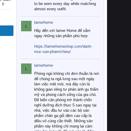
to be worn every day while matching
0
almost every outfit.
lamerhome
L
Hãy đến với lamer Home để sắm
ngay những sản phẩm phù hợp
https://lamerhomeshop.com/danh-
muc-san-pham/chieu/
lamerhome
L
Phòng ngủ không chỉ đơn thuần là nơi
để chúng ta ngả lưng sau một ngày
làm việc mệt mỏi, mà đây còn là
không gian riêng tư phản ánh gu thẩm
mỹ và phong cách sống của gia chủ.
Để biến căn phòng trở thành chốn
nghỉ dưỡng đích thực 5 sao ngay tại
nhà, việc đầu tư vào các bộ sản
phẩm chăn ga gối đệm cao cấp là
điều vô cùng cần thiết. Những sản
phẩm này không chỉ mang lại cảm