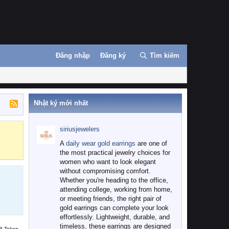
Đăng nhập
Đăng ký
Tìm kiếm
Nhật ký mới nhất
siriusjewelers
Binance
MEXC
A
daily wear gold earrings
are one of
the most practical jewelry choices for
women who want to look elegant
without compromising comfort.
Whether you're heading to the office,
attending college, working from home,
or meeting friends, the right pair of
gold earrings can complete your look
effortlessly. Lightweight, durable, and
timeless, these earrings are designed
B Token