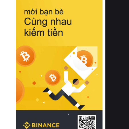
biệt từ bề mặt vải mềm mịn, khả năng
thoáng khí tuyệt vời cho đến độ đàn
hồi chuẩn xác của phần đệm nâng đỡ
cột sống.
Bên cạnh đó, việc lựa chọn các dòng
sản phẩm đạt chuẩn chất lượng quốc
tế còn giúp ngăn ngừa tình trạng kích
ứng da, hạn chế sự phát triển của vi
khuẩn và nấm mốc trong điều kiện
thời tiết nóng ẩm. Bạn có thể tìm hiểu
thêm các nghiên cứu khoa học về tác
động của giấc ngủ và môi trường
phòng ngủ đối với sức khỏe con
người tại Sleep Foundation (External
Link) để có cái nhìn toàn diện hơn.
2. Các tiêu chí vàng khi lựa chọn
chăn ga gối đệm cao cấp cho phòng
ngủ
Để sở hữu một bộ chăn ga gối đệm
cao cấp hoàn hảo cả về thẩm mỹ lẫn
công năng, người tiêu dùng cần cân
nhắc kỹ lưỡng các tiêu chí quan trọng