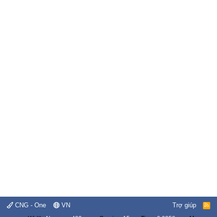
CNG - One
VN
Trợ giúp
R
S