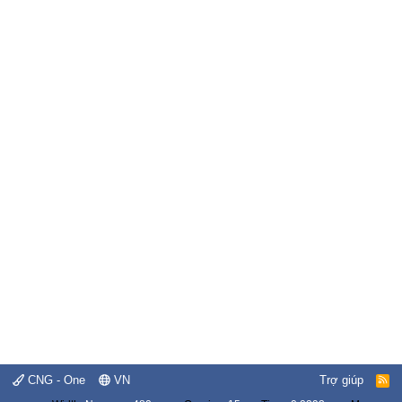
CNG - One
VN
Trợ giúp
R
S