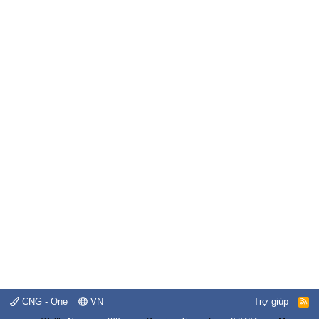
CNG - One
VN
Trợ giúp
R
S