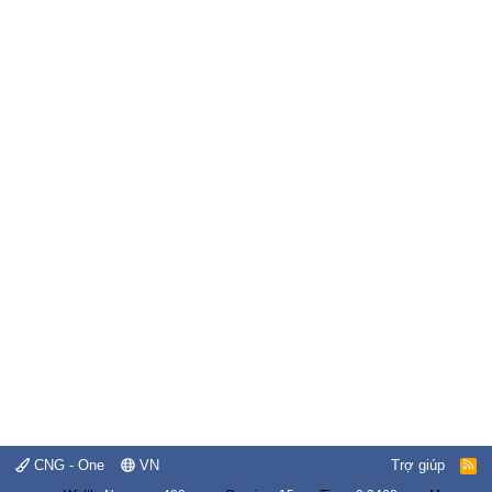
CNG - One
VN
Trợ giúp
R
S