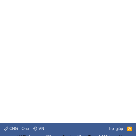
CNG - One
VN
Trợ giúp
R
S