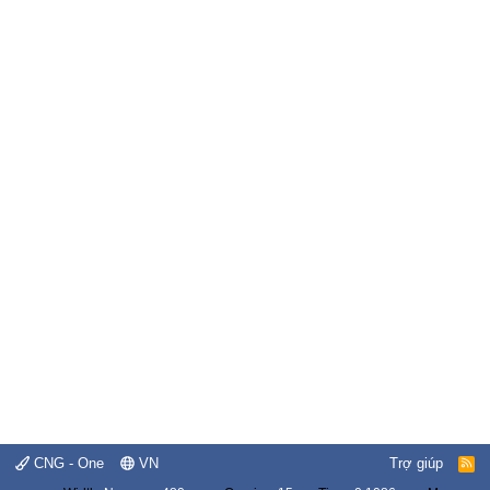
CNG - One
VN
Trợ giúp
R
S