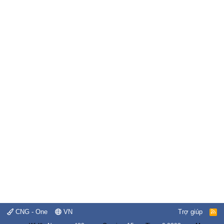
CNG - One
VN
Trợ giúp
R
S