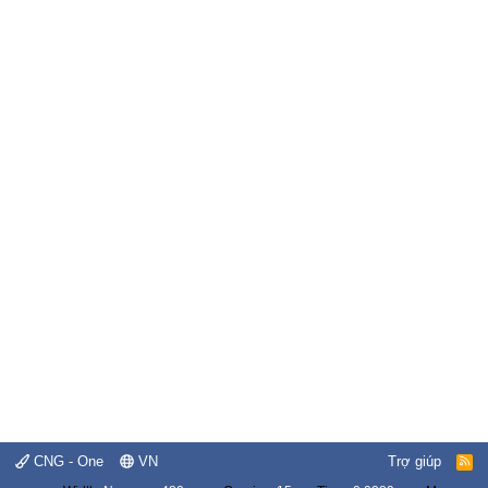
CNG - One
VN
Trợ giúp
R
S