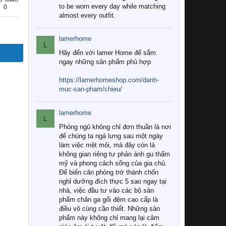
to be worn every day while matching
0
almost every outfit.
lamerhome
L
Hãy đến với lamer Home để sắm
ngay những sản phẩm phù hợp
https://lamerhomeshop.com/danh-
muc-san-pham/chieu/
lamerhome
L
Phòng ngủ không chỉ đơn thuần là nơi
để chúng ta ngả lưng sau một ngày
làm việc mệt mỏi, mà đây còn là
không gian riêng tư phản ánh gu thẩm
mỹ và phong cách sống của gia chủ.
Để biến căn phòng trở thành chốn
nghỉ dưỡng đích thực 5 sao ngay tại
nhà, việc đầu tư vào các bộ sản
phẩm chăn ga gối đệm cao cấp là
điều vô cùng cần thiết. Những sản
phẩm này không chỉ mang lại cảm