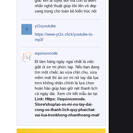
giác êm ái tuyệt đối mà còn là điểm
nhấn nghệ thuật giúp tôn lên vẻ đẹp
sang trọng cho toàn bộ kiến trúc nội
thất.
yt1syoutube
Tuy nhiên, giữa thị trường đa dạng
Y
với vô vàn thương hiệu và mẫu mã
https://www-yt1s.click/youtube-to-
như hiện nay, làm thế nào để chọn
mp3/
được những bộ chăn ga gối đệm cao
cấp thực sự chất lượng, phù hợp với
equinoxmode
khí hậu và nhu cầu sử dụng của gia
đình? Hãy cùng chúng tôi đi tìm lời
Đi làm hàng ngày ngại nhất là việc
giải đáp chi tiết qua bài viết dưới đây.
giặt ủi sơ mi phức tạp. Nếu bạn đang
tìm một chiếc áo vừa chỉn chu, vừa
1. Tại sao các gia đình hiện đại lại ưa
mềm mát thì áo sơ mi nữ tay dài lụa
chuộng chăn ga gối đệm cao cấp?
trơn không nhăn chính là lựa chọn
hoàn hảo giúp bạn giữ nét thanh lịch
Khác với các dòng sản phẩm thông
cả ngày dài. Xem chi tiết mẫu áo tại:
thường, những bộ chăn ga gối đệm
Link: Https: //equinoxmode.
cao cấp trải qua quy trình sản xuất
Store/shop/ao-so-mi-nu-tay-dai-
nghiêm ngặt từ khâu chọn lọc nguyên
cong-so-thanh-lich-quy-phaichat-
liệu tự nhiên đến công nghệ dệt
vai-lua-tronkhong-nhanthoang-mat/
nhuộm hiện đại không chứa hóa chất
độc hại. Khi sử dụng dòng sản phẩm
này, bạn sẽ cảm nhận rõ rệt sự khác