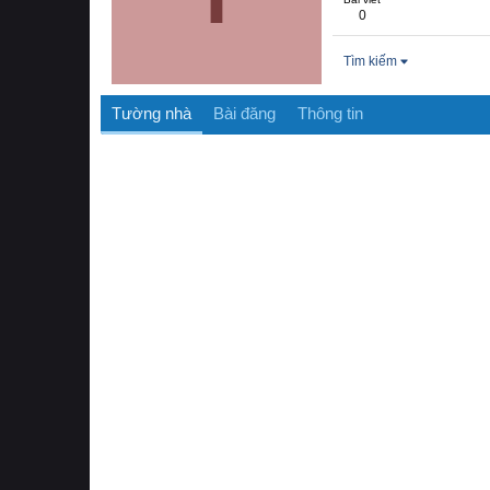
0
Tìm kiếm
Tường nhà
Bài đăng
Thông tin