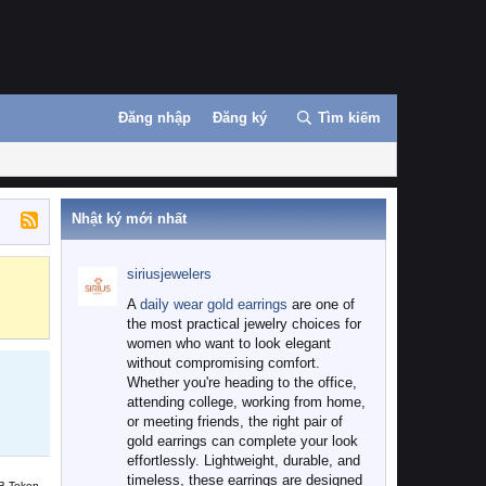
Đăng nhập
Đăng ký
Tìm kiếm
Nhật ký mới nhất
siriusjewelers
Binance
MEXC
A
daily wear gold earrings
are one of
the most practical jewelry choices for
women who want to look elegant
without compromising comfort.
Whether you're heading to the office,
attending college, working from home,
or meeting friends, the right pair of
gold earrings can complete your look
effortlessly. Lightweight, durable, and
timeless, these earrings are designed
B Token