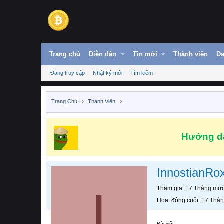
Trang chủ
Diễn đàn
Tin mới
Thành viên
Da
Đang truy cập
Nhật ký mới
Tìm kiếm
Trang Chủ
Thành Viên
Hướng dẫ
InnostianRo
I
Tham gia
17 Tháng mườ
Hoạt động cuối
17 Thán
Bài viết