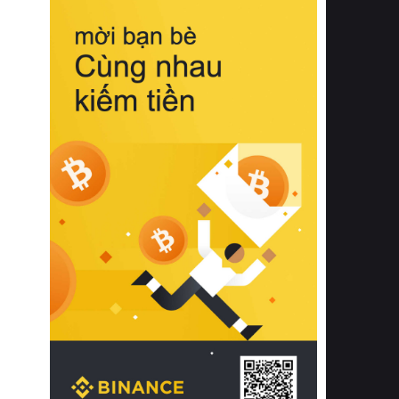
biệt từ bề mặt vải mềm mịn, khả năng
thoáng khí tuyệt vời cho đến độ đàn
hồi chuẩn xác của phần đệm nâng đỡ
cột sống.
Bên cạnh đó, việc lựa chọn các dòng
sản phẩm đạt chuẩn chất lượng quốc
tế còn giúp ngăn ngừa tình trạng kích
ứng da, hạn chế sự phát triển của vi
khuẩn và nấm mốc trong điều kiện
thời tiết nóng ẩm. Bạn có thể tìm hiểu
thêm các nghiên cứu khoa học về tác
động của giấc ngủ và môi trường
phòng ngủ đối với sức khỏe con
người tại Sleep Foundation (External
Link) để có cái nhìn toàn diện hơn.
2. Các tiêu chí vàng khi lựa chọn
chăn ga gối đệm cao cấp cho phòng
ngủ
Để sở hữu một bộ chăn ga gối đệm
cao cấp hoàn hảo cả về thẩm mỹ lẫn
công năng, người tiêu dùng cần cân
nhắc kỹ lưỡng các tiêu chí quan trọng