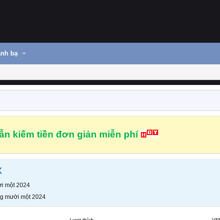
nh bạ
n kiếm tiền đơn giản miễn phí
x
i một 2024
g mười một 2024
Lượt thích
VN