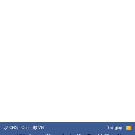
CNG - One
VN
Trợ giúp
R
S