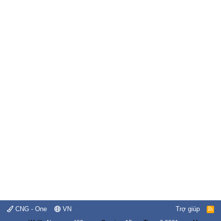
CNG - One
VN
Trợ giúp
R
S