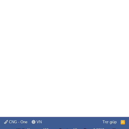
CNG - One
VN
Trợ giúp
R
S