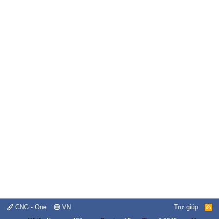
CNG - One
VN
Trợ giúp
R
S