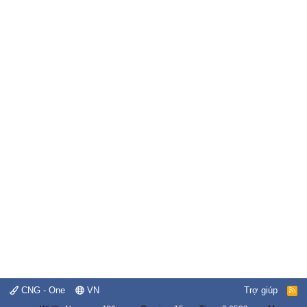
CNG - One
VN
Trợ giúp
R
S