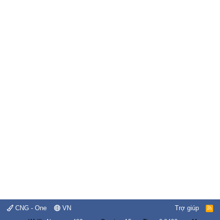
CNG - One
VN
Trợ giúp
R
S