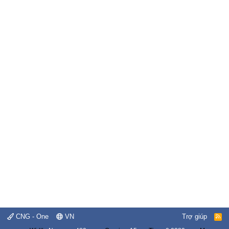
CNG - One
VN
Trợ giúp
R
S