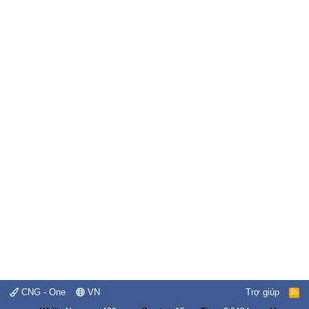
CNG - One
VN
Trợ giúp
R
S