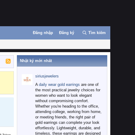
Đăng nhập
Đăng ký
Tìm kiếm
Nhật ký mới nhất
siriusjewelers
Binance
MEXC
A
daily wear gold earrings
are one of
the most practical jewelry choices for
women who want to look elegant
without compromising comfort.
Whether you're heading to the office,
attending college, working from home,
or meeting friends, the right pair of
gold earrings can complete your look
effortlessly. Lightweight, durable, and
timeless, these earrings are designed
B Token