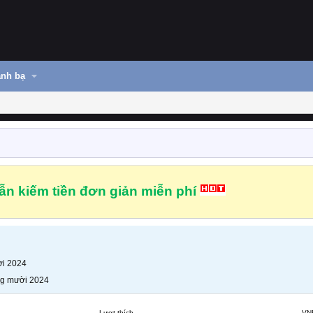
nh bạ
n kiếm tiền đơn giản miễn phí
i 2024
g mười 2024
Lượt thích
VN