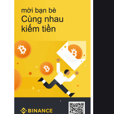
biệt từ bề mặt vải mềm mịn, khả năng
thoáng khí tuyệt vời cho đến độ đàn
hồi chuẩn xác của phần đệm nâng đỡ
cột sống.
Bên cạnh đó, việc lựa chọn các dòng
sản phẩm đạt chuẩn chất lượng quốc
tế còn giúp ngăn ngừa tình trạng kích
ứng da, hạn chế sự phát triển của vi
khuẩn và nấm mốc trong điều kiện
thời tiết nóng ẩm. Bạn có thể tìm hiểu
thêm các nghiên cứu khoa học về tác
động của giấc ngủ và môi trường
phòng ngủ đối với sức khỏe con
người tại Sleep Foundation (External
Link) để có cái nhìn toàn diện hơn.
2. Các tiêu chí vàng khi lựa chọn
chăn ga gối đệm cao cấp cho phòng
ngủ
Để sở hữu một bộ chăn ga gối đệm
cao cấp hoàn hảo cả về thẩm mỹ lẫn
công năng, người tiêu dùng cần cân
nhắc kỹ lưỡng các tiêu chí quan trọng