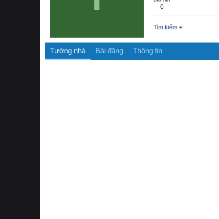
0
Tìm kiếm
Tường nhà
Bài đăng
Thông tin