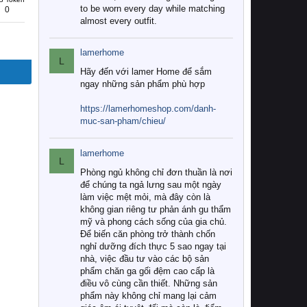
to be worn every day while matching
0
almost every outfit.
lamerhome
L
Hãy đến với lamer Home để sắm
ngay những sản phẩm phù hợp
https://lamerhomeshop.com/danh-
muc-san-pham/chieu/
lamerhome
L
Phòng ngủ không chỉ đơn thuần là nơi
để chúng ta ngả lưng sau một ngày
làm việc mệt mỏi, mà đây còn là
không gian riêng tư phản ánh gu thẩm
mỹ và phong cách sống của gia chủ.
Để biến căn phòng trở thành chốn
nghỉ dưỡng đích thực 5 sao ngay tại
nhà, việc đầu tư vào các bộ sản
phẩm chăn ga gối đệm cao cấp là
điều vô cùng cần thiết. Những sản
phẩm này không chỉ mang lại cảm