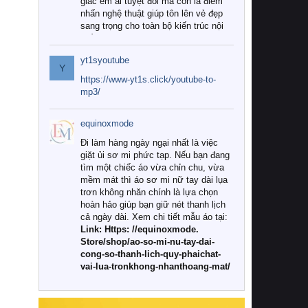
giác êm ái tuyệt đối mà còn là điểm
nhấn nghệ thuật giúp tôn lên vẻ đẹp
sang trọng cho toàn bộ kiến trúc nội
thất.
yt1syoutube
Tuy nhiên, giữa thị trường đa dạng
Y
với vô vàn thương hiệu và mẫu mã
https://www-yt1s.click/youtube-to-
như hiện nay, làm thế nào để chọn
mp3/
được những bộ chăn ga gối đệm cao
cấp thực sự chất lượng, phù hợp với
equinoxmode
khí hậu và nhu cầu sử dụng của gia
đình? Hãy cùng chúng tôi đi tìm lời
Đi làm hàng ngày ngại nhất là việc
giải đáp chi tiết qua bài viết dưới đây.
giặt ủi sơ mi phức tạp. Nếu bạn đang
tìm một chiếc áo vừa chỉn chu, vừa
1. Tại sao các gia đình hiện đại lại ưa
mềm mát thì áo sơ mi nữ tay dài lụa
chuộng chăn ga gối đệm cao cấp?
trơn không nhăn chính là lựa chọn
hoàn hảo giúp bạn giữ nét thanh lịch
Khác với các dòng sản phẩm thông
cả ngày dài. Xem chi tiết mẫu áo tại:
thường, những bộ chăn ga gối đệm
Link: Https: //equinoxmode.
cao cấp trải qua quy trình sản xuất
Store/shop/ao-so-mi-nu-tay-dai-
nghiêm ngặt từ khâu chọn lọc nguyên
cong-so-thanh-lich-quy-phaichat-
liệu tự nhiên đến công nghệ dệt
vai-lua-tronkhong-nhanthoang-mat/
nhuộm hiện đại không chứa hóa chất
độc hại. Khi sử dụng dòng sản phẩm
này, bạn sẽ cảm nhận rõ rệt sự khác