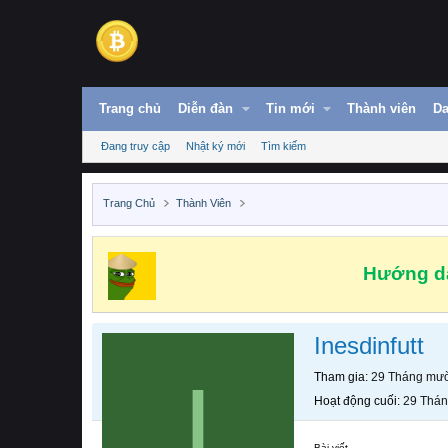
Trang chủ
Diễn đàn
Tin mới
Thành viên
Da
Đang truy cập
Nhật ký mới
Tìm kiếm
Trang Chủ
Thành Viên
Hướng dẫ
Inesdinfutt
I
Tham gia
29 Tháng mườ
Hoạt động cuối
29 Thán
Bài viết