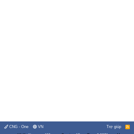
CNG - One
VN
Trợ giúp
R
S