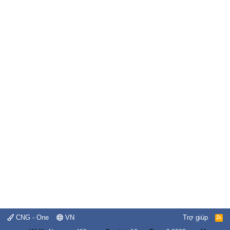
CNG - One
VN
Trợ giúp
R
S