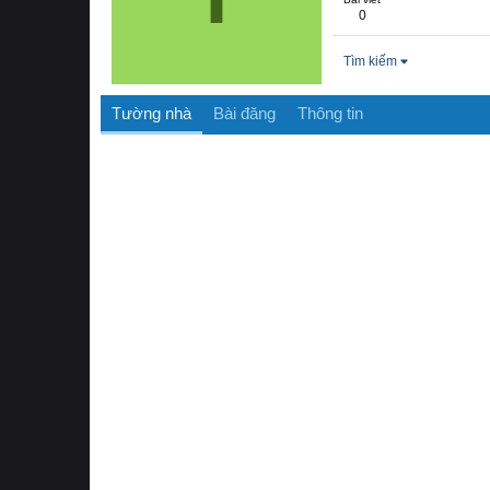
0
Tìm kiếm
Tường nhà
Bài đăng
Thông tin