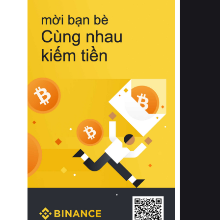
biệt từ bề mặt vải mềm mịn, khả năng
thoáng khí tuyệt vời cho đến độ đàn
hồi chuẩn xác của phần đệm nâng đỡ
cột sống.
Bên cạnh đó, việc lựa chọn các dòng
sản phẩm đạt chuẩn chất lượng quốc
tế còn giúp ngăn ngừa tình trạng kích
ứng da, hạn chế sự phát triển của vi
khuẩn và nấm mốc trong điều kiện
thời tiết nóng ẩm. Bạn có thể tìm hiểu
thêm các nghiên cứu khoa học về tác
động của giấc ngủ và môi trường
phòng ngủ đối với sức khỏe con
người tại Sleep Foundation (External
Link) để có cái nhìn toàn diện hơn.
2. Các tiêu chí vàng khi lựa chọn
chăn ga gối đệm cao cấp cho phòng
ngủ
Để sở hữu một bộ chăn ga gối đệm
cao cấp hoàn hảo cả về thẩm mỹ lẫn
công năng, người tiêu dùng cần cân
nhắc kỹ lưỡng các tiêu chí quan trọng