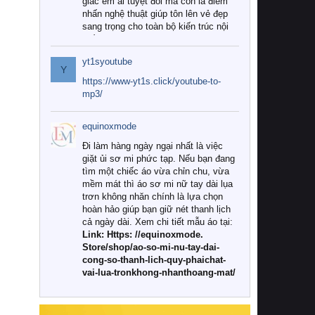
giác êm ái tuyệt đối mà còn là điểm
nhấn nghệ thuật giúp tôn lên vẻ đẹp
sang trọng cho toàn bộ kiến trúc nội
thất.
yt1syoutube
Tuy nhiên, giữa thị trường đa dạng
Y
với vô vàn thương hiệu và mẫu mã
https://www-yt1s.click/youtube-to-
như hiện nay, làm thế nào để chọn
mp3/
được những bộ chăn ga gối đệm cao
cấp thực sự chất lượng, phù hợp với
equinoxmode
khí hậu và nhu cầu sử dụng của gia
đình? Hãy cùng chúng tôi đi tìm lời
Đi làm hàng ngày ngại nhất là việc
giải đáp chi tiết qua bài viết dưới đây.
giặt ủi sơ mi phức tạp. Nếu bạn đang
tìm một chiếc áo vừa chỉn chu, vừa
1. Tại sao các gia đình hiện đại lại ưa
mềm mát thì áo sơ mi nữ tay dài lụa
chuộng chăn ga gối đệm cao cấp?
trơn không nhăn chính là lựa chọn
hoàn hảo giúp bạn giữ nét thanh lịch
Khác với các dòng sản phẩm thông
cả ngày dài. Xem chi tiết mẫu áo tại:
thường, những bộ chăn ga gối đệm
Link: Https: //equinoxmode.
cao cấp trải qua quy trình sản xuất
Store/shop/ao-so-mi-nu-tay-dai-
nghiêm ngặt từ khâu chọn lọc nguyên
cong-so-thanh-lich-quy-phaichat-
liệu tự nhiên đến công nghệ dệt
vai-lua-tronkhong-nhanthoang-mat/
nhuộm hiện đại không chứa hóa chất
độc hại. Khi sử dụng dòng sản phẩm
này, bạn sẽ cảm nhận rõ rệt sự khác