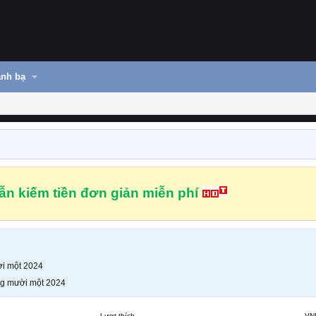
nh bạ
n kiếm tiền đơn giản miễn phí
i một 2024
g mười một 2024
Lượt thích
VN