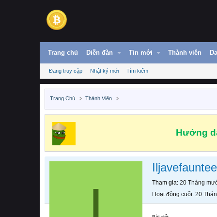
Trang chủ
Diễn đàn
Tin mới
Thành viên
Da
Đang truy cập
Nhật ký mới
Tìm kiếm
Trang Chủ
Thành Viên
Hướng dẫ
Iljavefauntee
I
Tham gia
20 Tháng mườ
Hoạt động cuối
20 Thán
Bài viết