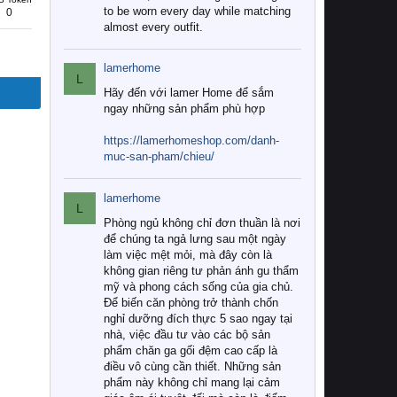
to be worn every day while matching
0
almost every outfit.
lamerhome
L
Hãy đến với lamer Home để sắm
ngay những sản phẩm phù hợp
https://lamerhomeshop.com/danh-
muc-san-pham/chieu/
lamerhome
L
Phòng ngủ không chỉ đơn thuần là nơi
để chúng ta ngả lưng sau một ngày
làm việc mệt mỏi, mà đây còn là
không gian riêng tư phản ánh gu thẩm
mỹ và phong cách sống của gia chủ.
Để biến căn phòng trở thành chốn
nghỉ dưỡng đích thực 5 sao ngay tại
nhà, việc đầu tư vào các bộ sản
phẩm chăn ga gối đệm cao cấp là
điều vô cùng cần thiết. Những sản
phẩm này không chỉ mang lại cảm