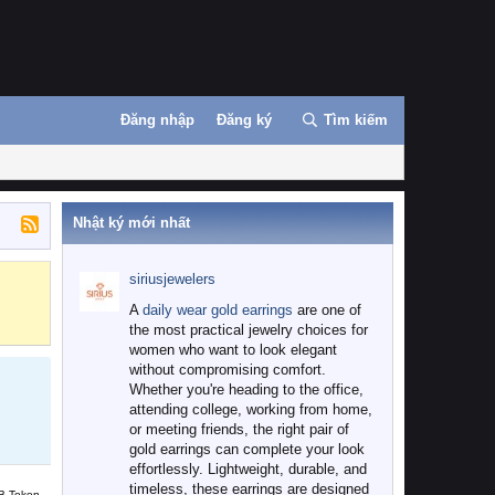
Đăng nhập
Đăng ký
Tìm kiếm
Nhật ký mới nhất
siriusjewelers
Binance
MEXC
A
daily wear gold earrings
are one of
the most practical jewelry choices for
women who want to look elegant
without compromising comfort.
Whether you're heading to the office,
attending college, working from home,
or meeting friends, the right pair of
gold earrings can complete your look
effortlessly. Lightweight, durable, and
timeless, these earrings are designed
B Token