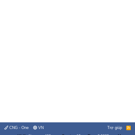
CNG - One
VN
Trợ giúp
R
S