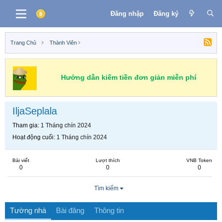
Đăng nhập
Đăng ký
Trang Chủ
Thành Viên
Hướng dẫn kiếm tiền đơn giản miễn phí
IljaSeplala
Tham gia
1 Tháng chín 2024
Hoạt động cuối
1 Tháng chín 2024
Bài viết
Lượt thích
VNB Token
0
0
0
Tìm kiếm
Tường nhà
Bài đăng
Thông tin