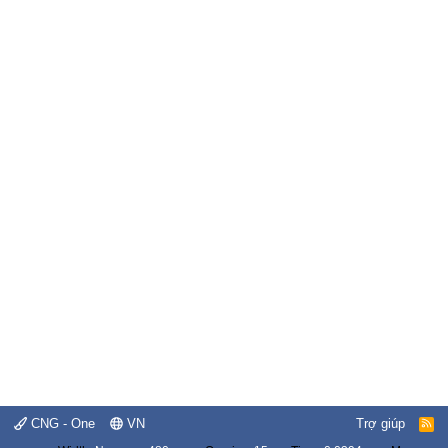
CNG - One
VN
Trợ giúp
R
S