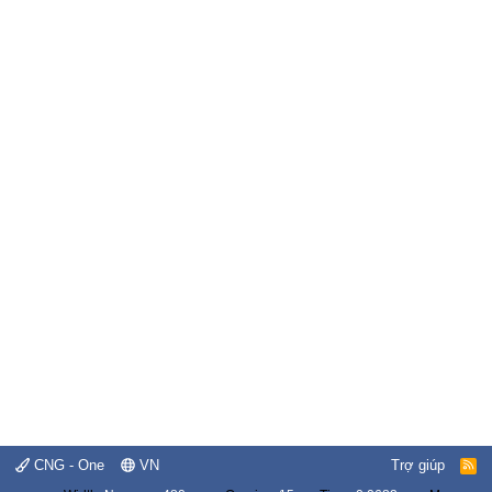
CNG - One
VN
Trợ giúp
R
S