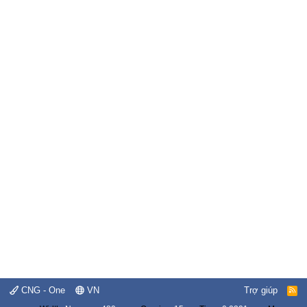
CNG - One
VN
Trợ giúp
R
S