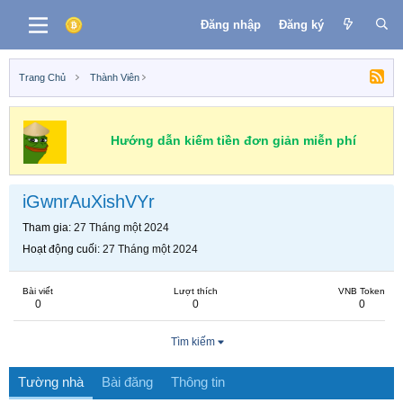
Đăng nhập
Đăng ký
Trang Chủ
Thành Viên
Hướng dẫn kiếm tiền đơn giản miễn phí
iGwnrAuXishVYr
Tham gia
27 Tháng một 2024
Hoạt động cuối
27 Tháng một 2024
Bài viết
Lượt thích
VNB Token
0
0
0
Tìm kiếm
Tường nhà
Bài đăng
Thông tin