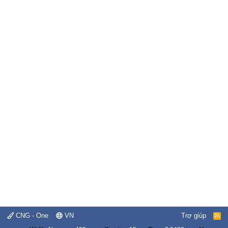
CNG - One
VN
Trợ giúp
R
S