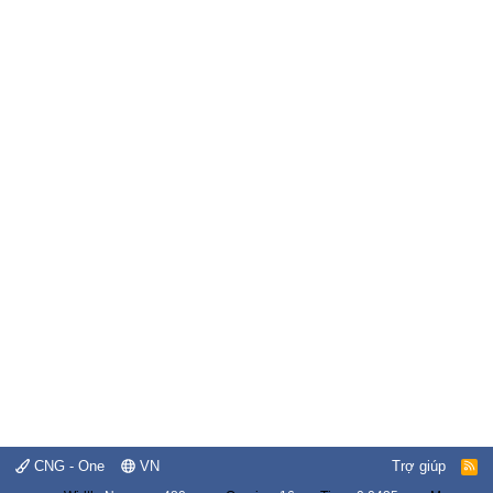
CNG - One
VN
Trợ giúp
R
S