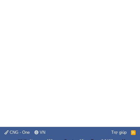
CNG - One
VN
Trợ giúp
R
S