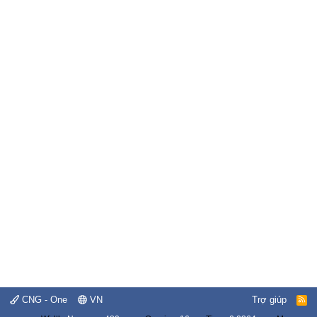
CNG - One
VN
Trợ giúp
R
S