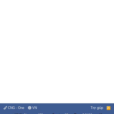
CNG - One
VN
Trợ giúp
R
S