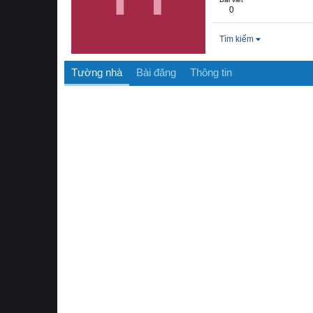
0
Tìm kiếm
Tường nhà
Bài đăng
Thông tin