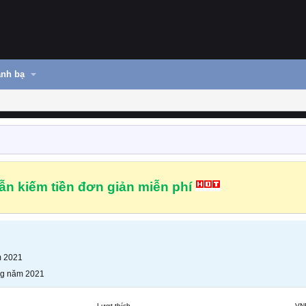
nh bạ
n kiếm tiền đơn giản miễn phí
m 2021
ng năm 2021
Lượt thích
VN