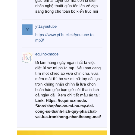
giác êm ái tuyệt đối mà còn là điểm
nhấn nghệ thuật giúp tôn lên vẻ đẹp
sang trọng cho toàn bộ kiến trúc nội
thất.
yt1syoutube
Tuy nhiên, giữa thị trường đa dạng
Y
với vô vàn thương hiệu và mẫu mã
https://www-yt1s.click/youtube-to-
như hiện nay, làm thế nào để chọn
mp3/
được những bộ chăn ga gối đệm cao
cấp thực sự chất lượng, phù hợp với
equinoxmode
khí hậu và nhu cầu sử dụng của gia
đình? Hãy cùng chúng tôi đi tìm lời
Đi làm hàng ngày ngại nhất là việc
giải đáp chi tiết qua bài viết dưới đây.
giặt ủi sơ mi phức tạp. Nếu bạn đang
tìm một chiếc áo vừa chỉn chu, vừa
1. Tại sao các gia đình hiện đại lại ưa
mềm mát thì áo sơ mi nữ tay dài lụa
chuộng chăn ga gối đệm cao cấp?
trơn không nhăn chính là lựa chọn
hoàn hảo giúp bạn giữ nét thanh lịch
Khác với các dòng sản phẩm thông
cả ngày dài. Xem chi tiết mẫu áo tại:
thường, những bộ chăn ga gối đệm
Link: Https: //equinoxmode.
cao cấp trải qua quy trình sản xuất
Store/shop/ao-so-mi-nu-tay-dai-
nghiêm ngặt từ khâu chọn lọc nguyên
cong-so-thanh-lich-quy-phaichat-
liệu tự nhiên đến công nghệ dệt
vai-lua-tronkhong-nhanthoang-mat/
nhuộm hiện đại không chứa hóa chất
độc hại. Khi sử dụng dòng sản phẩm
này, bạn sẽ cảm nhận rõ rệt sự khác