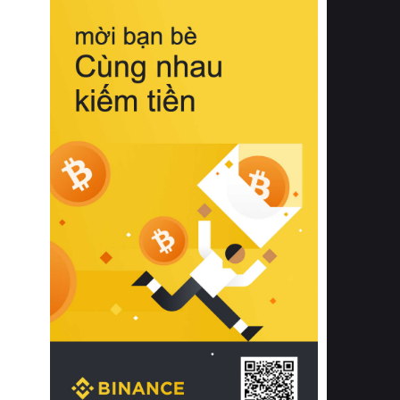
biệt từ bề mặt vải mềm mịn, khả năng
thoáng khí tuyệt vời cho đến độ đàn
hồi chuẩn xác của phần đệm nâng đỡ
cột sống.
Bên cạnh đó, việc lựa chọn các dòng
sản phẩm đạt chuẩn chất lượng quốc
tế còn giúp ngăn ngừa tình trạng kích
ứng da, hạn chế sự phát triển của vi
khuẩn và nấm mốc trong điều kiện
thời tiết nóng ẩm. Bạn có thể tìm hiểu
thêm các nghiên cứu khoa học về tác
động của giấc ngủ và môi trường
phòng ngủ đối với sức khỏe con
người tại Sleep Foundation (External
Link) để có cái nhìn toàn diện hơn.
2. Các tiêu chí vàng khi lựa chọn
chăn ga gối đệm cao cấp cho phòng
ngủ
Để sở hữu một bộ chăn ga gối đệm
cao cấp hoàn hảo cả về thẩm mỹ lẫn
công năng, người tiêu dùng cần cân
nhắc kỹ lưỡng các tiêu chí quan trọng