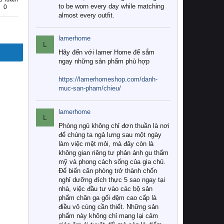
to be worn every day while matching
0
almost every outfit.
lamerhome
L
Hãy đến với lamer Home để sắm
ngay những sản phẩm phù hợp
https://lamerhomeshop.com/danh-
muc-san-pham/chieu/
lamerhome
L
Phòng ngủ không chỉ đơn thuần là nơi
để chúng ta ngả lưng sau một ngày
làm việc mệt mỏi, mà đây còn là
không gian riêng tư phản ánh gu thẩm
mỹ và phong cách sống của gia chủ.
Để biến căn phòng trở thành chốn
nghỉ dưỡng đích thực 5 sao ngay tại
nhà, việc đầu tư vào các bộ sản
phẩm chăn ga gối đệm cao cấp là
điều vô cùng cần thiết. Những sản
phẩm này không chỉ mang lại cảm