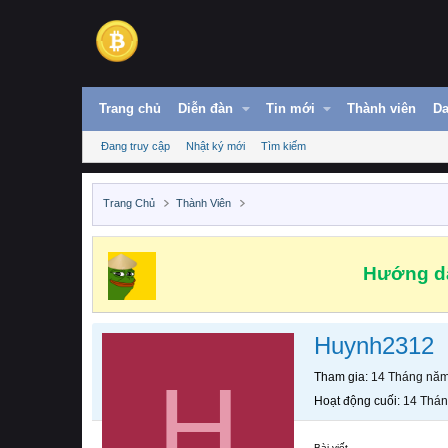
Trang chủ
Diễn đàn
Tin mới
Thành viên
Da
Đang truy cập
Nhật ký mới
Tìm kiếm
Trang Chủ
Thành Viên
Hướng dẫ
Huynh2312
H
Tham gia
14 Tháng nă
Hoạt động cuối
14 Thá
Bài viết