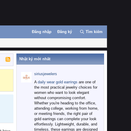
Đăng nhập
Đăng ký
Tìm kiếm
Nhật ký mới nhất
siriusjewelers
Binance
MEXC
A
daily wear gold earrings
are one of
the most practical jewelry choices for
women who want to look elegant
without compromising comfort.
Whether you're heading to the office,
attending college, working from home,
or meeting friends, the right pair of
gold earrings can complete your look
effortlessly. Lightweight, durable, and
timeless, these earrings are designed
B Token